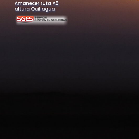
Amanecer ruta A5
altura Quillagua